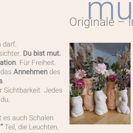
mu
Originale – i
 darf.
sichter.
Du bist mut.
ration
. Für Freiheit.
, das
Annehmen
des
s
.
r Sichtbarkeit. Jedes
 du.
t es auch Schalen
“
Teil, die Leuchten,